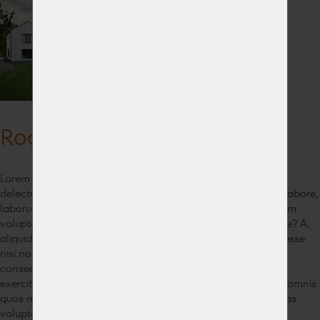
Rodinný domek v Třemošné
Lorem ipsum dolor sit amet, consectetur adipisicing elit. At
delectus doloremque ducimus fugiat illum inventore ipsum labore,
laborum nemo non omnis porro quidem similique voluptatem
voluptatum. At consequatur et nostrum officiis veritatis, vitae? A,
aliquid, dolore! Ab ad autem dicta dolores doloribus, enim esse
nisi non provident quis sit, tempore vero. Adipisci alias
consequuntur delectus dolor doloribus eius eligendi est,
exercitationem id iusto minus mollitia obcaecati odit officia omnis
quos repellat rerum sed, sint sit tempora totam vero voluptas
voluptate voluptatem?