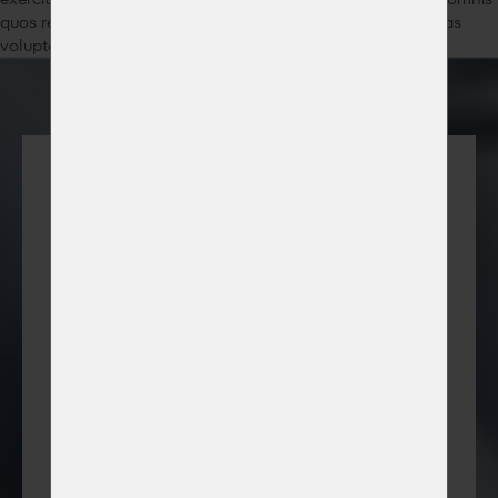
quos repellat rerum sed, sint sit tempora totam vero voluptas
voluptate voluptatem?
Pružamo
sveobuhvatna
rješenja za
klimatizaciju,
ekstrakciju i transport
materijala u svim
industrijskim