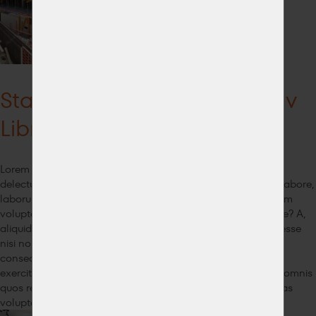
Stavíme obchodní centrum v
Libni
Lorem ipsum dolor sit amet, consectetur adipisicing elit. At
delectus doloremque ducimus fugiat illum inventore ipsum labore,
laborum nemo non omnis porro quidem similique voluptatem
voluptatum. At consequatur et nostrum officiis veritatis, vitae? A,
aliquid, dolore! Ab ad autem dicta dolores doloribus, enim esse
nisi non provident quis sit, tempore vero. Adipisci alias
consequuntur delectus dolor doloribus eius eligendi est,
exercitationem id iusto minus mollitia obcaecati odit officia omnis
quos repellat rerum sed, sint sit tempora totam vero voluptas
voluptate voluptatem?