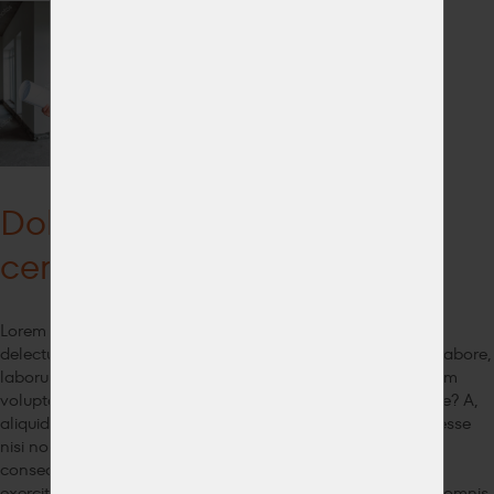
Dokončujeme kanceláře v
centru Prahy
Lorem ipsum dolor sit amet, consectetur adipisicing elit. At
delectus doloremque ducimus fugiat illum inventore ipsum labore,
laborum nemo non omnis porro quidem similique voluptatem
voluptatum. At consequatur et nostrum officiis veritatis, vitae? A,
aliquid, dolore! Ab ad autem dicta dolores doloribus, enim esse
nisi non provident quis sit, tempore vero. Adipisci alias
consequuntur delectus dolor doloribus eius eligendi est,
exercitationem id iusto minus mollitia obcaecati odit officia omnis