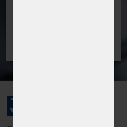
sektorima
Savjetovat ćemo vas kako spojiti cjevovodne
sustave s drugim tehnologijama i optimizirati
cijeli rad.
info@jacob-group.cz
+420 602 780 627