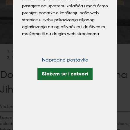
pristajete na upotrebu kolačića i moći ćemo
prenijeti podatke o korištenju naše web
stranice u svrhu prikazivanja ciljanog
oglašavanja na oglašivačkim i društvenim
mrežama ili na drugim web stranicama.
Kategorije
HR
Home
Dokončená novostavba na Jihlavsku
Napredne postavke
Dokončená novostavba na
Slažem se i zatvori
Jihlavsku
Vloženo: 20. kol 2024.
Lorem ipsum dolor sit amet, consectetur adipisicing elit. At
delectus doloremque ducimus fugiat illum inventore ipsum labore,
laborum nemo non omnis porro quidem similique voluptatem