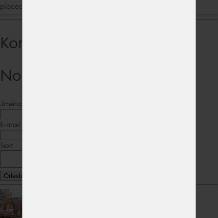
placeat quia ratione velit?
Komentáře ke článku
Nový komentář
Jméno
E-mail
Text