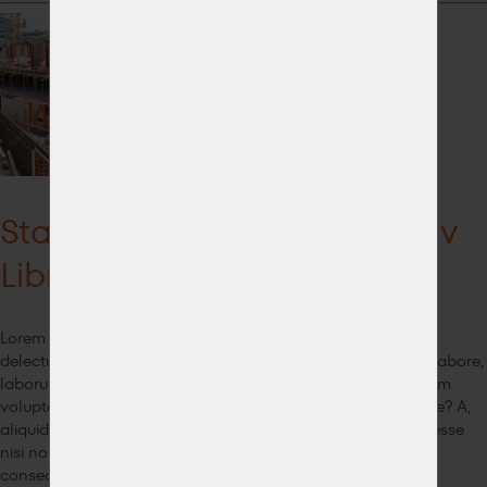
Stavíme obchodní centrum v
Libni
Lorem ipsum dolor sit amet, consectetur adipisicing elit. At
delectus doloremque ducimus fugiat illum inventore ipsum labore,
laborum nemo non omnis porro quidem similique voluptatem
voluptatum. At consequatur et nostrum officiis veritatis, vitae? A,
aliquid, dolore! Ab ad autem dicta dolores doloribus, enim esse
nisi non provident quis sit, tempore vero. Adipisci alias
consequuntur delectus dolor doloribus eius eligendi est,