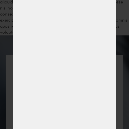
aliquid, dolore! Ab ad autem dicta dolores doloribus, enim esse
nisi non provident quis sit, tempore vero. Adipisci alias
consequuntur delectus dolor doloribus eius eligendi est,
exercitationem id iusto minus mollitia obcaecati odit officia omnis
quos repellat rerum sed, sint sit tempora totam vero voluptas
voluptate voluptatem?
We provide
comprehensive
solutions across all
industrial sectors
Learn how to integrate pipework systems with
other technologies and optimize your entire
operation.