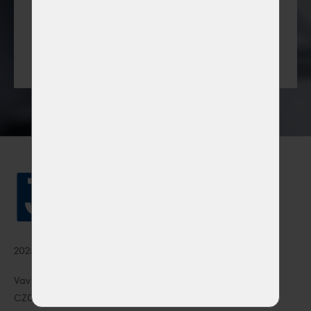
info@jacob-group.cz
+420 602 780 627
2025 © JACOB-SYSTEMS s.r.o.
Vavrečkova 7074, Zlín 760 01, ID No.: 08795932, VAT No.:
CZ08795932