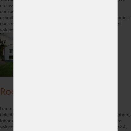
nisi non provident quis sit, tempore vero. Adipisci alias
consequuntur delectus dolor doloribus eius eligendi est,
exercitationem id iusto minus mollitia obcaecati odit officia omnis
quos repellat rerum sed, sint sit tempora totam vero voluptas
voluptate voluptatem?
Rodinný domek v Třemošné
Lorem ipsum dolor sit amet, consectetur adipisicing elit. At
delectus doloremque ducimus fugiat illum inventore ipsum labore,
laborum nemo non omnis porro quidem similique voluptatem
voluptatum. At consequatur et nostrum officiis veritatis, vitae? A,