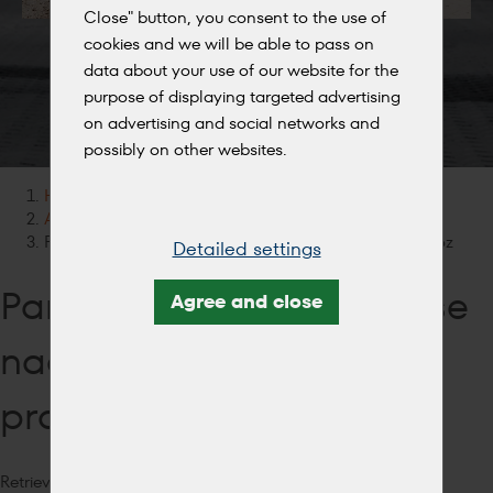
Close" button, you consent to the use of
cookies and we will be able to pass on
data about your use of our website for the
purpose of displaying targeted advertising
on advertising and social networks and
possibly on other websites.
See below
EN
Home
AKTUALITY
Parkovací dům v Brandýse nad Labem zahajuje provoz
Detailed settings
Parkovací dům v Brandýse
Agree and close
nad Labem zahajuje
provoz
Retrieved from: 20 Aug 2024