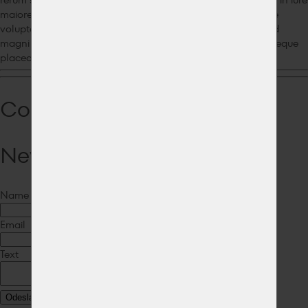
maiores obcaecati perferendis, quod tempora veritatis vitae
voluptate voluptates! Doloremque expedita facere, fugiat id
magni nostrum perspiciatis quo saepe voluptas. Dolorum neque
placeat quia ratione velit?
Comments to the article
New comment
Name
Email
Text