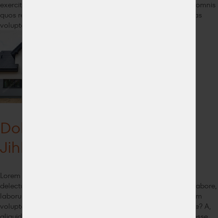
exercitationem id iusto minus mollitia obcaecati odit officia omnis
quos repellat rerum sed, sint sit tempora totam vero voluptas
voluptate voluptatem?
Dokončená novostavba na
Jihlavsku
Lorem ipsum dolor sit amet, consectetur adipisicing elit. At
delectus doloremque ducimus fugiat illum inventore ipsum labore,
laborum nemo non omnis porro quidem similique voluptatem
voluptatum. At consequatur et nostrum officiis veritatis, vitae? A,
aliquid, dolore! Ab ad autem dicta dolores doloribus, enim esse