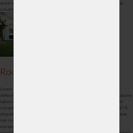
quos repellat rerum sed, sint sit tempora totam vero voluptas
voluptate voluptatem?
Rodinný domek v Třemošné
Lorem ipsum dolor sit amet, consectetur adipisicing elit. At
delectus doloremque ducimus fugiat illum inventore ipsum labore,
laborum nemo non omnis porro quidem similique voluptatem
voluptatum. At consequatur et nostrum officiis veritatis, vitae? A,
aliquid, dolore! Ab ad autem dicta dolores doloribus, enim esse
nisi non provident quis sit, tempore vero. Adipisci alias
consequuntur delectus dolor doloribus eius eligendi est,
exercitationem id iusto minus mollitia obcaecati odit officia omnis